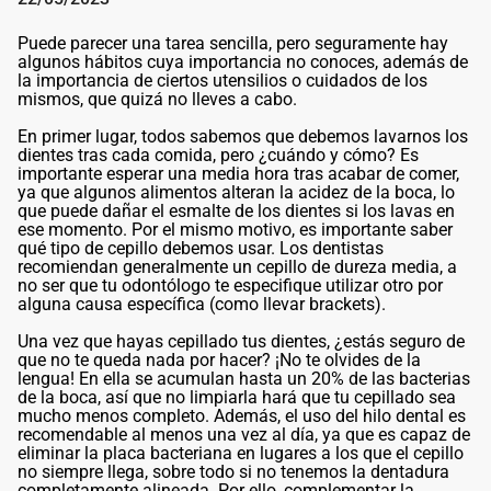
Puede parecer una tarea sencilla, pero seguramente hay
algunos hábitos cuya importancia no conoces, además de
la importancia de ciertos utensilios o cuidados de los
mismos, que quizá no lleves a cabo.
En primer lugar, todos sabemos que debemos lavarnos los
dientes tras cada comida, pero ¿cuándo y cómo? Es
importante esperar una media hora tras acabar de comer,
ya que algunos alimentos alteran la acidez de la boca, lo
que puede dañar el esmalte de los dientes si los lavas en
ese momento. Por el mismo motivo, es importante saber
qué tipo de cepillo debemos usar. Los dentistas
recomiendan generalmente un cepillo de dureza media, a
no ser que tu odontólogo te especifique utilizar otro por
alguna causa específica (como llevar brackets).
Una vez que hayas cepillado tus dientes, ¿estás seguro de
que no te queda nada por hacer? ¡No te olvides de la
lengua! En ella se acumulan hasta un 20% de las bacterias
de la boca, así que no limpiarla hará que tu cepillado sea
mucho menos completo. Además, el uso del hilo dental es
recomendable al menos una vez al día, ya que es capaz de
eliminar la placa bacteriana en lugares a los que el cepillo
no siempre llega, sobre todo si no tenemos la dentadura
completamente alineada. Por ello, complementar la