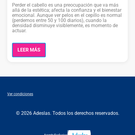
Perder el cabello es una preocupación que va más
allá de la estética; afecta la confianza y el bienestar
emocional. Aunque ver pelos en el cepillo es normal
(perdemos entre 50 y 100 diarios), cuando la
densidad disminuye visiblemente, es momento de
actuar.
LEER MÁS
Ver condiciones
© 2026 Adeslas. Todos los derechos reservados.
Agente Exclusivo