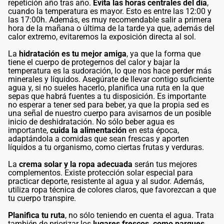
repetición año tras año.
Evita las horas centrales del día
,
cuando la temperatura es mayor. Esto es entre las 12:00 y
las 17:00h. Además, es muy recomendable salir a primera
hora de la mañana o última de la tarde ya que, además del
calor extremo, evitaremos la exposición directa al sol.
La
hidratación es tu mejor amiga
, ya que la forma que
tiene el cuerpo de protegernos del calor y bajar la
temperatura es la sudoración, lo que nos hace perder más
minerales y líquidos. Asegúrate de llevar contigo suficiente
agua y, si no sueles hacerlo, planifica una ruta en la que
sepas que habrá fuentes a tu disposición. Es importante
no esperar a tener sed para beber, ya que la propia sed es
una señal de nuestro cuerpo para avisarnos de un posible
inicio de deshidratación. No sólo beber agua es
importante,
cuida la alimentación
en esta época,
adaptándola a comidas que sean frescas y aporten
líquidos a tu organismo, como ciertas frutas y verduras.
La
crema solar y la ropa adecuada
serán tus mejores
complementos. Existe protección solar especial para
practicar deporte, resistente al agua y al sudor. Además,
utiliza ropa técnica de colores claros, que favorezcan a que
tu cuerpo transpire.
Planifica tu ruta
, no sólo teniendo en cuenta el agua. Trata
también de priorizar los
lugares frescos, como parques