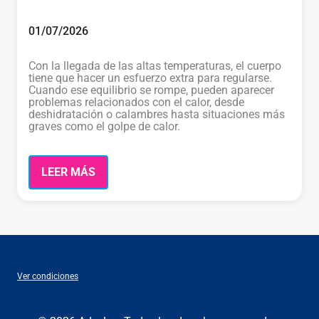
01/07/2026
Con la llegada de las altas temperaturas, el cuerpo
tiene que hacer un esfuerzo extra para regularse.
Cuando ese equilibrio se rompe, pueden aparecer
problemas relacionados con el calor, desde
deshidratación o calambres hasta situaciones más
graves como el golpe de calor.
LEER MÁS
Ver condiciones