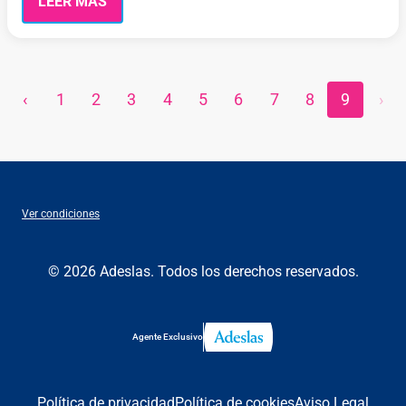
LEER MÁS
‹
1
2
3
4
5
6
7
8
9
›
Ver condiciones
© 2026 Adeslas. Todos los derechos reservados.
Agente Exclusivo
Política de privacidad
Política de cookies
Aviso Legal