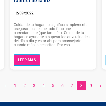
factura de la luz
12/09/2022
Cuidar de tu hogar no significa simplemente
asegurarnos de que todo funcione
correctamente (que también). Cuidar de tu
hogar es ayudarte a superar las adversidades
del día a día y estar ahí para aconsejarte
cuando más lo necesitas. Por eso,…
LEER MÁS
‹
1
2
3
4
5
6
7
8
9
›