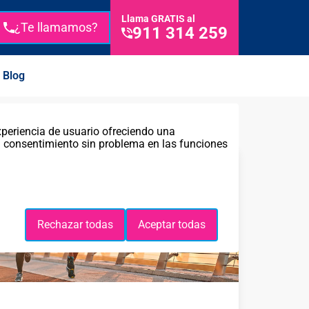
Llama GRATIS al
¿Te llamamos?
911 314 259
Blog
xperiencia de usuario ofreciendo una
tu consentimiento sin problema en las funciones
Rechazar todas
Aceptar todas